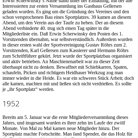
Erwin Scherwinsky´s Name stand unter der Einladung, mit der alle
Interessierten zur ersten Versammlung ins Gasthaus Gellersen
geladen wurden. Es ging um die Gründung des Vereines und den
schon versprochenen Bau eines Sportplatzes. 39 kamen an diesem
Abend, um den Verein aus der Taufe zu heben. Der an diesem
Abend verhinderte 40. trug sich einen Tag später in die
Mitgliederliste ein. Daß Erwin Scherwinsky den Posten des 1.
Vorsitzenden übernahm, war selbstverständlich. Außerdem wurden
in dieser ersten wahl der Sportvereinigung Gustav Röhrs zum 2.
Vorsitzenden, Karl Gellersen zum Kassierer und Hermann Röhrs
zum Schriftführer gekürt. Jetzt wurde der Sportplatzbau organisiert
und aktiv betrieben. An Maschienenarbeit war zu dieser Zeit
überhaupt nicht zu denken. Bewaffnet mit Schiebkarren, Spaten,
schaufeln, Picken und richtigem Heidhauer Werkzug zog man
immer wieder in die Heide. Es war ein schweres Stück Arbeit; doch
alle kamen, machten mit und ließen sich nicht verdrießen. Es sollte
je „ihr Sportplatz“ werden.
1952
Bereits am 5. Januar war die erste Mitgliederversammlung dieses
Jahres, und insgesamt wurden es ihrer zehn im Laufe der zwölf
Monate. Von Mal zu Mal kamen neue Mitglieder hinzu. Der
Sportplatz machte Fortschritte. Man fand Spender, die das Holz für