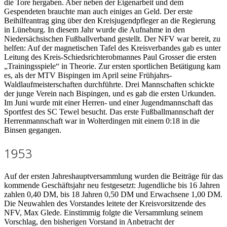
die Tore hergaben. Aber neben der Eigenarbeit und dem
Gespendeten brauchte man auch einiges an Geld. Der erste
Beihilfeantrag ging über den Kreisjugendpfleger an die Regierung
in Lüneburg. In diesem Jahr wurde die Aufnahme in den
Niedersächsischen Fußballverband gestellt. Der NFV war bereit, zu
helfen: Auf der magnetischen Tafel des Kreisverbandes gab es unter
Leitung des Kreis-Schiedsrichterobmannes Paul Grosser die ersten
„Trainingsspiele“ in Theorie. Zur ersten sportlichen Betätigung kam
es, als der MTV Bispingen im April seine Frühjahrs-
Waldlaufmeisterschaften durchführte. Drei Mannschaften schickte
der junge Verein nach Bispingen, und es gab die ersten Urkunden.
Im Juni wurde mit einer Herren- und einer Jugendmannschaft das
Sportfest des SC Tewel besucht. Das erste Fußballmannschaft der
Herrenmannschaft war in Wolterdingen mit einem 0:18 in die
Binsen gegangen.
1953
Auf der ersten Jahreshauptversammlung wurden die Beiträge für das
kommende Geschäftsjahr neu festgesetzt: Jugendliche bis 16 Jahren
zahlen 0,40 DM, bis 18 Jahren 0,50 DM und Erwachsene 1,00 DM.
Die Neuwahlen des Vorstandes leitete der Kreisvorsitzende des
NFV, Max Glede. Einstimmig folgte die Versammlung seinem
Vorschlag, den bisherigen Vorstand in Anbetracht der