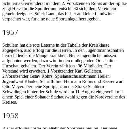
Schülerns Gemeinderat mit dem 2. Vorsitzenden Röhrs an der Spitze
zeigt Herz für die Sportler und entschließt sich, dem Verein ein
gemeindeeigenes Stück Land, das bisher an kleine Landwirte
verpachtet war, für eine neue Sportanlage herzugeben.
1957
Schülern hat die rote Laterne in der Tabelle der Kreisklasse
abgegeben, also Erfolg für die Herren. In den Jugendmannschaften
herrscht leider die Mangelkrankheit. Neue Jugendliche müssen
aufgeboten werden, dazu wird in den umliegenden Ortschaften
Umschau gehalten. Der Verein zählt jetzt 96 Mitglieder. Der
Vorstand wird erweitert. 1.Vorsitzender Karl Gellersen,
2.Vorsitzender Gstav Röhrs, Spielausschussobmann Heller,
Jugendwart Blanke, Schriftführer Hermann Röhrs und Kassenwart
Otto Meyer. Der neue Sportplatz an der Straße Schülern –
Schwalingen hinter der Schule wird am 11. August eingeweiht mit
einem Spiel einer Soltauer Stadtauswahl gegen die Nordvereine des
Kreises.
1958
Bisher erfolgreichstes Spieljahr der Sportvereinigung. Der neue