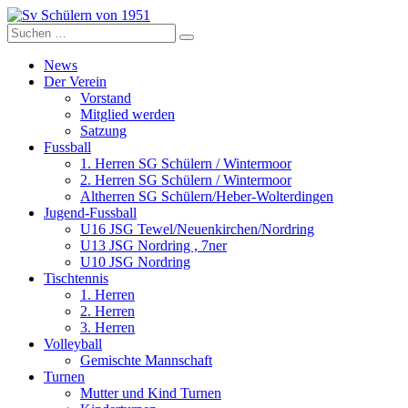
Zum
Inhalt
Suche
Sv Schülern von 1951
Dorffussball in Schneverdingen
springen
nach:
News
Der Verein
Vorstand
Mitglied werden
Satzung
Fussball
1. Herren SG Schülern / Wintermoor
2. Herren SG Schülern / Wintermoor
Altherren SG Schülern/Heber-Wolterdingen
Jugend-Fussball
U16 JSG Tewel/Neuenkirchen/Nordring
U13 JSG Nordring , 7ner
U10 JSG Nordring
Tischtennis
1. Herren
2. Herren
3. Herren
Volleyball
Gemischte Mannschaft
Turnen
Mutter und Kind Turnen