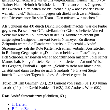
genauso gemacht, wie wir es uns vorgenommen haben“, sah SVS-
Trainer Hans-Heinrich Schröder kaum Torchancen des Gegners. „In
der zweiten Hälfte hatten sie vielleicht einige – aber vor der Pause
war nicht viel.“ Schmidt hingegen sah direkt nach zwei Minuten
eine Riesenchance für sein Team. „Den müssen wir machen.“
Als Schülern das 4:0 durch David Koldehoff machte, war die Partie
gegessen. Passend zur Offensivflaute der Gäste scheiterte Ahmed
Sevik mit seinem Foulelfmeter in der 73. Minute am erneut gut
aufgelegten Gastgeber-Torwart Kevin Niemeyer. Zu diesem
Zeitpunkt waren die Platzherren bereits in Unterzahl – André
Strzemieczny sah die Rote Karte nach einem verbalen Ausrutscher
in Richtung Gegenspieler. „Da müssen beide vom Platz“, ärgerte
sich Schröder. Ansonsten war er hochzufrieden mit dem Spiel seiner
Mannschaft. Ein gefrusteter Schmidt kritisierte die Art und Weise
des Gegners, Fußball zu spielen. „Schülern steht nur hinten drin,
zerstört und dann treffen sie nach Standards.“ Für zwei Siege
innerhalb von vier Tagen hat diese Spielweise gereicht.
Tore:
1:0 Tim Gaumer (23.), 2:0 Laurent von Fintel (31.) 3:0 Julian
Jacobs (45.), 4:0 David Koldehoff (62.), 5:0 Andreas Witte (90.).
Rot:
André Strzemieczny (Schülern, 69.).
1. Herren
Böhme-Zeitung