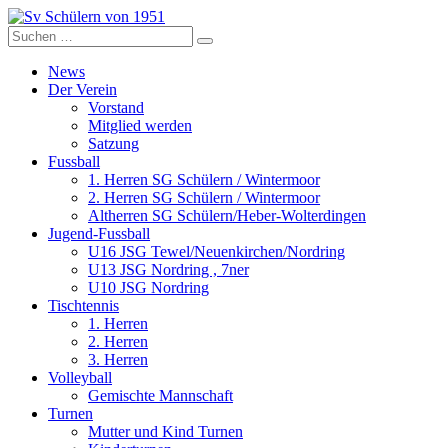
Zum
Inhalt
Suche
Sv Schülern von 1951
Dorffussball in Schneverdingen
springen
nach:
News
Der Verein
Vorstand
Mitglied werden
Satzung
Fussball
1. Herren SG Schülern / Wintermoor
2. Herren SG Schülern / Wintermoor
Altherren SG Schülern/Heber-Wolterdingen
Jugend-Fussball
U16 JSG Tewel/Neuenkirchen/Nordring
U13 JSG Nordring , 7ner
U10 JSG Nordring
Tischtennis
1. Herren
2. Herren
3. Herren
Volleyball
Gemischte Mannschaft
Turnen
Mutter und Kind Turnen