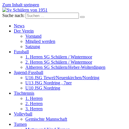
Zum Inhalt springen
Suche nach:
Sv Schülern von 1951
Dorffussball in Schneverdingen
News
Der Verein
Vorstand
Mitglied werden
Satzung
Fussball
1. Herren SG Schülern / Wintermoor
2. Herren SG Schülern / Wintermoor
Altherren SG Schülern/Heber-Wolterdingen
Jugend-Fussball
U16 JSG Tewel/Neuenkirchen/Nordring
U13 JSG Nordring , 7ner
U10 JSG Nordring
Tischtennis
1. Herren
2. Herren
3. Herren
Volleyball
Gemischte Mannschaft
Turnen