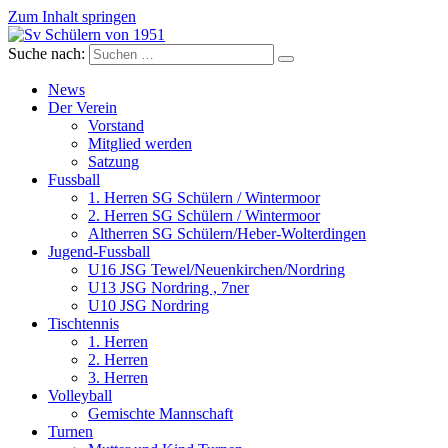
Zum Inhalt springen
Suche nach:
Sv Schülern von 1951
Dorffussball in Schneverdingen
News
Der Verein
Vorstand
Mitglied werden
Satzung
Fussball
1. Herren SG Schülern / Wintermoor
2. Herren SG Schülern / Wintermoor
Altherren SG Schülern/Heber-Wolterdingen
Jugend-Fussball
U16 JSG Tewel/Neuenkirchen/Nordring
U13 JSG Nordring , 7ner
U10 JSG Nordring
Tischtennis
1. Herren
2. Herren
3. Herren
Volleyball
Gemischte Mannschaft
Turnen