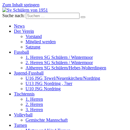
Zum Inhalt springen
Suche nach:
Sv Schülern von 1951
Dorffussball in Schneverdingen
News
Der Verein
Vorstand
Mitglied werden
Satzung
Fussball
1. Herren SG Schülern / Wintermoor
2. Herren SG Schülern / Wintermoor
Altherren SG Schülern/Heber-Wolterdingen
Jugend-Fussball
U16 JSG Tewel/Neuenkirchen/Nordring
U13 JSG Nordring , 7ner
U10 JSG Nordring
Tischtennis
1. Herren
2. Herren
3. Herren
Volleyball
Gemischte Mannschaft
Turnen