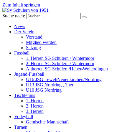
Zum Inhalt springen
Suche nach:
Sv Schülern von 1951
Dorffussball in Schneverdingen
News
Der Verein
Vorstand
Mitglied werden
Satzung
Fussball
1. Herren SG Schülern / Wintermoor
2. Herren SG Schülern / Wintermoor
Altherren SG Schülern/Heber-Wolterdingen
Jugend-Fussball
U16 JSG Tewel/Neuenkirchen/Nordring
U13 JSG Nordring , 7ner
U10 JSG Nordring
Tischtennis
1. Herren
2. Herren
3. Herren
Volleyball
Gemischte Mannschaft
Turnen