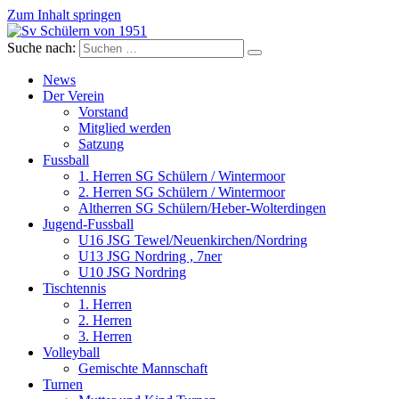
Zum Inhalt springen
Suche nach:
Sv Schülern von 1951
Dorffussball in Schneverdingen
News
Der Verein
Vorstand
Mitglied werden
Satzung
Fussball
1. Herren SG Schülern / Wintermoor
2. Herren SG Schülern / Wintermoor
Altherren SG Schülern/Heber-Wolterdingen
Jugend-Fussball
U16 JSG Tewel/Neuenkirchen/Nordring
U13 JSG Nordring , 7ner
U10 JSG Nordring
Tischtennis
1. Herren
2. Herren
3. Herren
Volleyball
Gemischte Mannschaft
Turnen