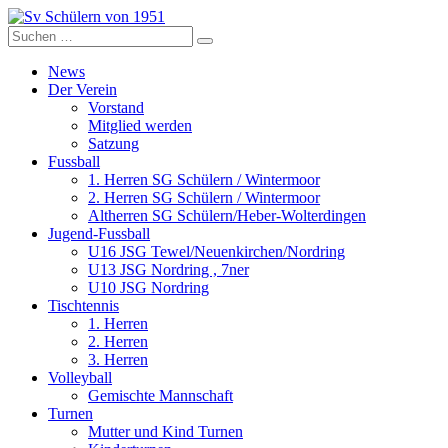
Zum
Inhalt
Suche
Sv Schülern von 1951
Dorffussball in Schneverdingen
springen
nach:
News
Der Verein
Vorstand
Mitglied werden
Satzung
Fussball
1. Herren SG Schülern / Wintermoor
2. Herren SG Schülern / Wintermoor
Altherren SG Schülern/Heber-Wolterdingen
Jugend-Fussball
U16 JSG Tewel/Neuenkirchen/Nordring
U13 JSG Nordring , 7ner
U10 JSG Nordring
Tischtennis
1. Herren
2. Herren
3. Herren
Volleyball
Gemischte Mannschaft
Turnen
Mutter und Kind Turnen