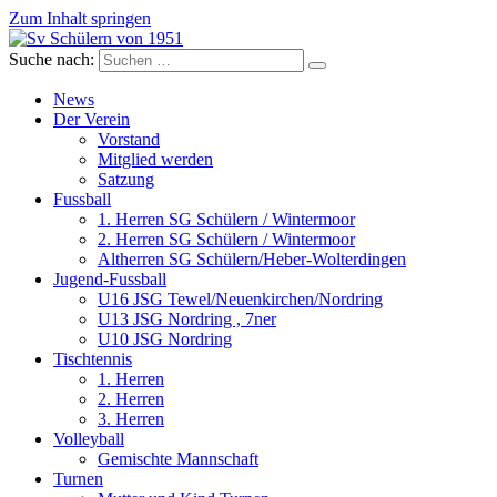
Zum Inhalt springen
Suche nach:
Sv Schülern von 1951
Dorffussball in Schneverdingen
News
Der Verein
Vorstand
Mitglied werden
Satzung
Fussball
1. Herren SG Schülern / Wintermoor
2. Herren SG Schülern / Wintermoor
Altherren SG Schülern/Heber-Wolterdingen
Jugend-Fussball
U16 JSG Tewel/Neuenkirchen/Nordring
U13 JSG Nordring , 7ner
U10 JSG Nordring
Tischtennis
1. Herren
2. Herren
3. Herren
Volleyball
Gemischte Mannschaft
Turnen